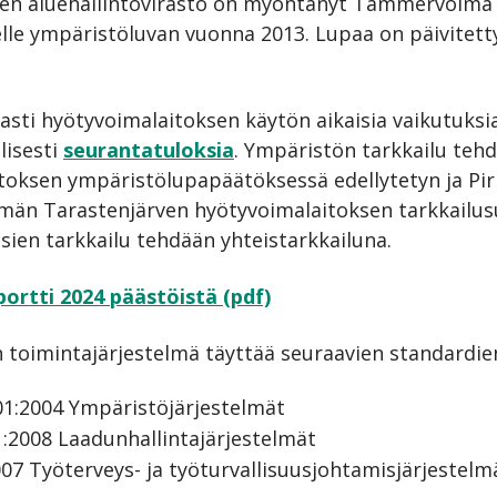
men aluehallintovirasto on myöntänyt Tammervoima
lle ympäristöluvan vuonna 2013. Lupaa on päivitett
asti hyötyvoimalaitoksen käytön aikaisia vaikutuksi
lisesti
seurantatuloksia
. Ympäristön tarkkailu t
toksen ympäristölupapäätöksessä edellytetyn ja Pi
män Tarastenjärven hyötyvoimalaitoksen tarkkailu
sien tarkkailu tehdään yhteistarkkailuna.
ortti 2024 päästöistä (pdf)
oimintajärjestelmä täyttää seuraavien standardie
01:2004 Ympäristöjärjestelmät
:2008 Laadunhallintajärjestelmät
7 Työterveys- ja työturvallisuusjohtamisjärjestelm