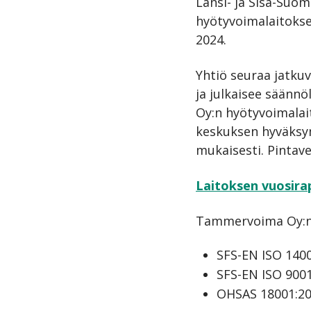
Länsi- ja Sisä-Suo
hyötyvoimalaitokse
2024.
Yhtiö seuraa jatkuv
ja julkaisee säännöl
Oy:n hyötyvoimalai
keskuksen hyväksy
mukaisesti. Pintave
Laitoksen vuosirap
Tammervoima Oy:n t
SFS-EN ISO 140
SFS-EN ISO 9001
OHSAS 18001:200