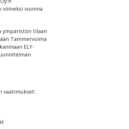
 Oy:n
y viimeksi vuonna
a ympäristön tilaan
ehdään Tammervoima
rkanmaan ELY-
suunnitelman
n vaatimukset:
ät